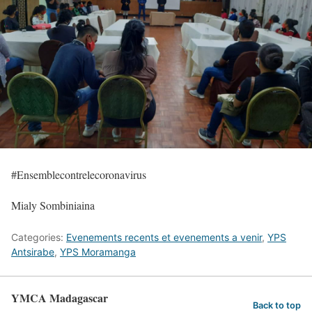
#Ensemblecontrelecoronavirus
Mialy Sombiniaina
Categories:
Evenements recents et evenements a venir
,
YPS
Antsirabe
,
YPS Moramanga
YMCA Madagascar
Back to top