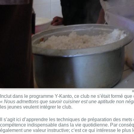
Inclut dans le programme Y-Kanto, ce club ne s’était formé que
« Nous admettons que savoir cuisiner est une aptitude non néglig
les jeunes veulent intégrer le club.
Il s’agit ici d’apprendre les techniques de préparation des mets 
compétence indispensable dans la vie quotidienne. Par conséqu
également une valeur instructive; c‘est ce qui intéresse le plus