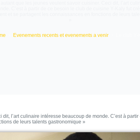
autant que les jeunes veulent savoir cuisiner. Ceci dit, l’art culi
e. C’est à partir de ce besoin le club de cuisine Y-Kaly fut cré
t et se partagent les connaissances en fonctions de leurs tal
»
me
Evenements recents et evenements a venir
Le club Y-
 dit, l’art culinaire intéresse beaucoup de monde. C’est à partir
tions de leurs talents gastronomique »