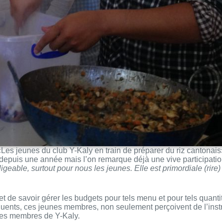
«Les jeunes du club Y-Kaly en train de préparer du riz cantonais
 depuis une année mais l’on remarque déjà une vive participati
eable, surtout pour nous les jeunes. Elle est primordiale (rire)
et de savoir gérer les budgets pour tels menu et pour tels quanti
ents, ces jeunes membres, non seulement perçoivent de l’instru
 les membres de Y-Kaly.