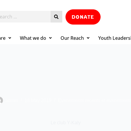
DONATE
are
What we do
Our Reach
Youth Leaders
admin
18 May 2019
Evenements recents et evenements
Le club Y-Kaly