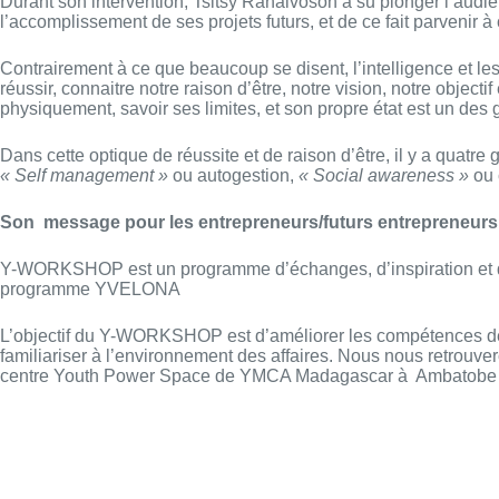
Durant son intervention, Tsitsy Ranaivoson a su plonger l’audie
l’accomplissement de ses projets futurs, et de ce fait parvenir 
Contrairement à ce que beaucoup se disent, l’intelligence et les 
réussir, connaitre notre raison d’être, notre vision, notre objec
physiquement, savoir ses limites, et son propre état est un des 
Dans cette optique de réussite et de raison d’être, il y a quatr
« Self management »
ou autogestion,
« Social awareness »
ou 
Son message pour les entrepreneurs/futurs entrepreneurs
Y-WORKSHOP est un programme d’échanges, d’inspiration et de p
programme YVELONA
L’objectif du Y-WORKSHOP est d’améliorer les compétences des
familiariser à l’environnement des affaires. Nous nous retrou
centre Youth Power Space de YMCA Madagascar à Ambatobe