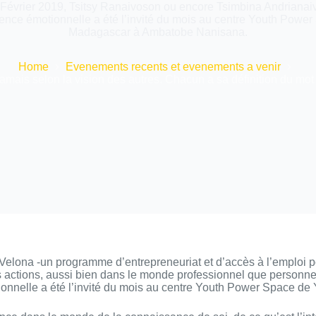
Février 2019, Tsitsy Ranaivoson ou encore Tsimbina Andrianaiv
gence émotionnelle a été l’invité du mois au centre Youth Po
Madagascar à Ambatobe Nanisana.
Home
Evenements recents et evenements a venir
jamais selon la vision des autres. Chacun a sa définition du mot
ona -un programme d’entrepreneuriat et d’accès à l’emploi pour
rs actions, aussi bien dans le monde professionnel que personn
motionnelle a été l’invité du mois au centre Youth Power Spa