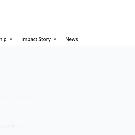
hip
Impact Story
News
venir
,
Jeunesse
 succès. »