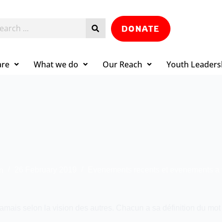
DONATE
are
What we do
Our Reach
Youth Leaders
n
26 February 2019
Evenements recents et evenements a 
jamais selon la vision des autres. Chacun a sa définition du mot