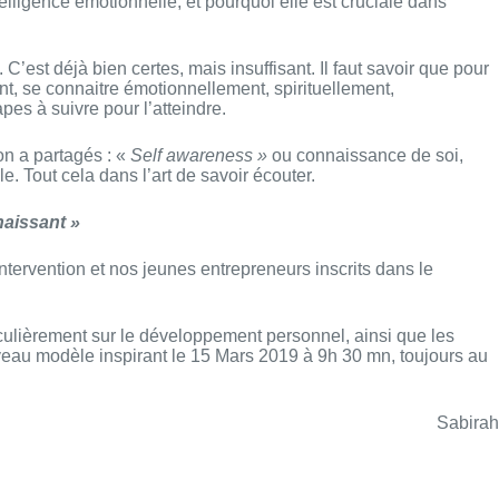
lligence émotionnelle, et pourquoi elle est cruciale dans
’est déjà bien certes, mais insuffisant. Il faut savoir que pour
uent, se connaitre émotionnellement, spirituellement,
pes à suivre pour l’atteindre.
on a partagés : «
Self awareness »
ou connaissance de soi,
e. Tout cela dans l’art de savoir écouter.
naissant »
ervention et nos jeunes entrepreneurs inscrits dans le
ulièrement sur le développement personnel, ainsi que les
veau modèle inspirant le 15 Mars 2019 à 9h 30 mn, toujours au
Sabirah