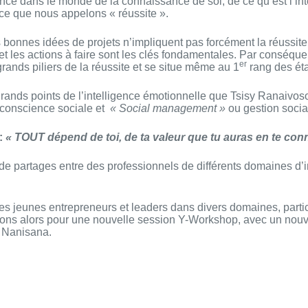
nce dans le monde de la connaissance de soi, de ce qu’est l’inte
à ce que nous appelons « réussite ».
bonnes idées de projets n’impliquent pas forcément la réussite. C
tif et les actions à faire sont les clés fondamentales. Par conséq
er
grands piliers de la réussite et se situe même au 1
rang des éta
e grands points de l’intelligence émotionnelle que Tsisy Ranaivos
conscience sociale et
« Social management »
ou gestion social
:
« TOUT dépend de toi, de ta valeur que tu auras en te con
artages entre des professionnels de différents domaines d’int
 jeunes entrepreneurs et leaders dans divers domaines, partic
verons alors pour une nouvelle session Y-Workshop, avec un nou
 Nanisana.