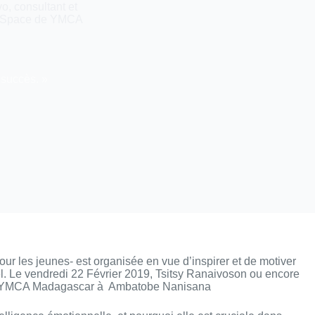
o, consultant et
wer Space de YMCA
 succès. »
 les jeunes- est organisée en vue d’inspirer et de motiver
el. Le vendredi 22 Février 2019, Tsitsy Ranaivoson ou encore
ce de YMCA Madagascar à Ambatobe Nanisana