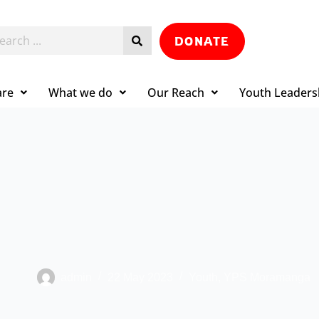
DONATE
are
What we do
Our Reach
Youth Leaders
admin
22 May 2023
Youth
,
YPS Moramanga