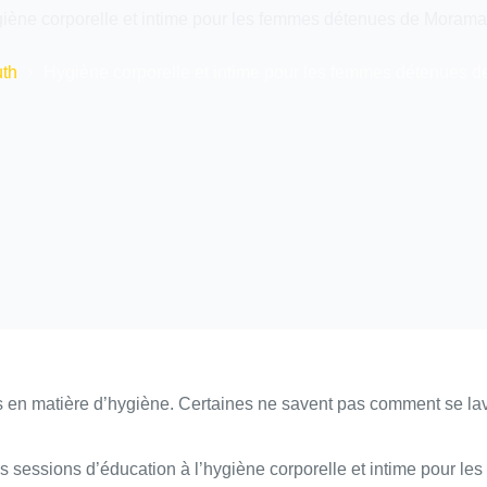
iène corporelle et intime pour les femmes détenues de Moram
th
Hygiène corporelle et intime pour les femmes détenues
 en matière d’hygiène. Certaines ne savent pas comment se lave
ssions d’éducation à l’hygiène corporelle et intime pour les 