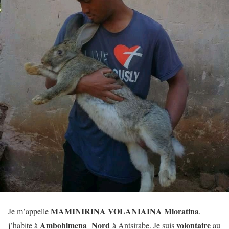
MAMINIRINA VOLANIAINA Mioratina
Je m’appelle
,
Ambohimena Nord
volontaire
j’habite à
à Antsirabe. Je suis
au